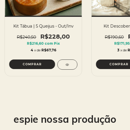
Kit Tábua | 5 Queijus - Out/Inv
Kit Descobert
R$228,00
R$240,50
R$190,60
R$216,60
com
Pix
R$171,9
4
x de
R$67,76
3
x de
R
espie nossa produção