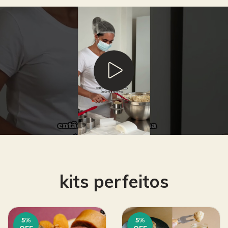
kits perfeitos
5
%
5
%