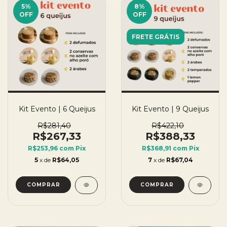
5
%
8
%
OFF
OFF
FRETE GRÁTIS
Kit Evento | 6 Queijus
Kit Evento | 9 Queijus
R$281,40
R$422,10
R$267,33
R$388,33
R$253,96
com
Pix
R$368,91
com
Pix
5
x de
R$64,05
7
x de
R$67,04