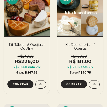
OFF
OFF
Kit Tábua | 5 Queijus -
Kit Descoberta | 4
Out/Inv
Queijus
R$240,50
R$190,60
R$228,00
R$181,00
R$216,60
com
Pix
R$171,95
com
Pix
4
x de
R$67,76
3
x de
R$70,75